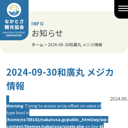
Skip
to
content
INFO
お知らせ
ホーム
>
2024-09-30和廣丸 メジカ情報
2024-09-30和廣丸 メジカ
情報
2024.09
Warning
: Trying to access array offset on value of
type bool in
/home/xs785102/nakatosa.jp/public_html/wp/wp-
content/themes/nakatosa/single.php
on line
41