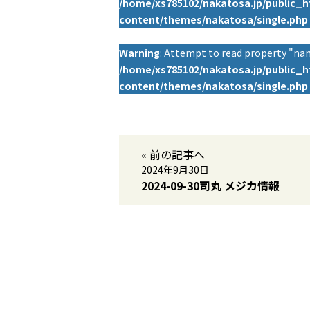
/home/xs785102/nakatosa.jp/public_
content/themes/nakatosa/single.php
Warning
: Attempt to read property "nam
/home/xs785102/nakatosa.jp/public_
content/themes/nakatosa/single.php
« 前の記事へ
2024年9月30日
2024-09-30司丸 メジカ情報