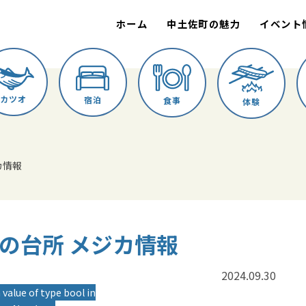
ホーム
中土佐町の魅力
イベント
カツオ
宿泊
食事
体験
ジカ情報
みいの台所 メジカ情報
2024.09.30
 value of type bool in