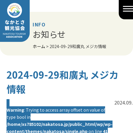
Skip
to
content
INFO
お知らせ
ホーム
>
2024-09-29和廣丸 メジカ情報
2024-09-29和廣丸 メジカ
情報
2024.09
Warning
: Trying to access array offset on value of
type bool in
/home/xs785102/nakatosa.jp/public_html/wp/wp-
content/themes/nakatosa/single.php
on line
41