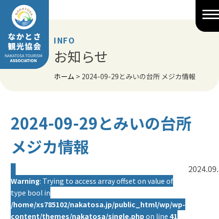
Skip
to
content
INFO
お知らせ
ホーム
>
2024-09-29とみいの台所 メジカ情報
2024-09-29とみいの台所
メジカ情報
2024.09
Warning
: Trying to access array offset on value of
type bool in
/home/xs785102/nakatosa.jp/public_html/wp/wp-
content/themes/nakatosa/single.php
on line
41