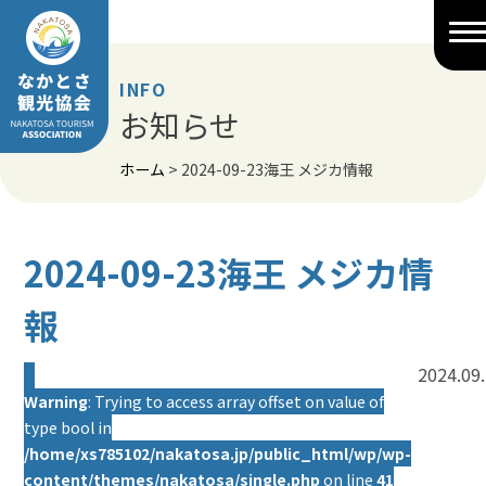
Skip
to
content
INFO
お知らせ
ホーム
>
2024-09-23海王 メジカ情報
2024-09-23海王 メジカ情
報
2024.09
Warning
: Trying to access array offset on value of
type bool in
/home/xs785102/nakatosa.jp/public_html/wp/wp-
content/themes/nakatosa/single.php
on line
41