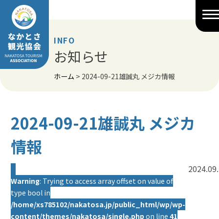
Skip
to
content
INFO
お知らせ
ホーム
>
2024-09-21雄誠丸 メジカ情報
2024-09-21雄誠丸 メジカ
情報
2024.09
Warning
: Trying to access array offset on value of
type bool in
/home/xs785102/nakatosa.jp/public_html/wp/wp-
content/themes/nakatosa/single.php
on line
41