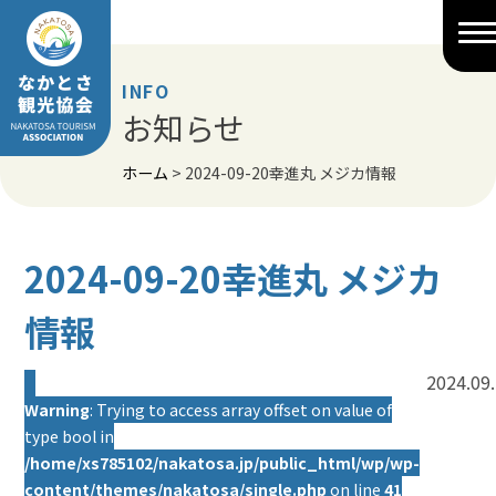
Skip
to
content
INFO
お知らせ
ホーム
>
2024-09-20幸進丸 メジカ情報
2024-09-20幸進丸 メジカ
情報
2024.09
Warning
: Trying to access array offset on value of
type bool in
/home/xs785102/nakatosa.jp/public_html/wp/wp-
content/themes/nakatosa/single.php
on line
41