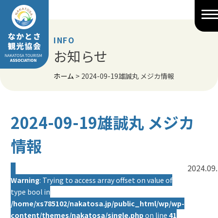
Skip
to
content
INFO
お知らせ
ホーム
>
2024-09-19雄誠丸 メジカ情報
2024-09-19雄誠丸 メジカ
情報
2024.09
Warning
: Trying to access array offset on value of
type bool in
/home/xs785102/nakatosa.jp/public_html/wp/wp-
content/themes/nakatosa/single.php
on line
41