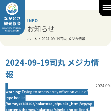
Skip
to
content
INFO
お知らせ
ホーム
>
2024-09-19司丸 メジカ情報
2024-09-19司丸 メジカ情
報
2024.09
Warning
: Trying to access array offset on value of
type bool in
/home/xs785102/nakatosa.jp/public_html/wp/wp-
content/themes/nakatosa/single.php
on line
41