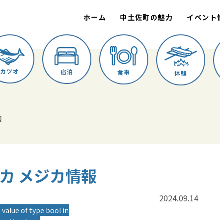
ホーム
中土佐町の魅力
イベント
カツオ
宿泊
食事
体験
報
メジカ メジカ情報
2024.09.14
 value of type bool in