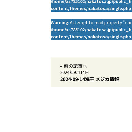
/home/xs785102/nakatosa.jp/public_
content/themes/nakatosa/single.php
Warning
: Attempt to read property "nam
/home/xs785102/nakatosa.jp/public_
content/themes/nakatosa/single.php
« 前の記事へ
2024年9月14日
2024-09-14海王 メジカ情報