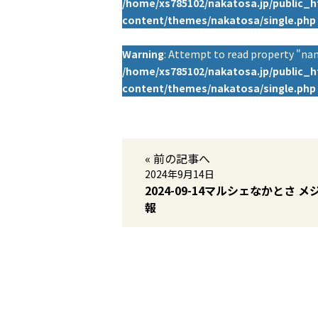
/home/xs785102/nakatosa.jp/public_
content/themes/nakatosa/single.php
Warning
: Attempt to read property "nam
/home/xs785102/nakatosa.jp/public_
content/themes/nakatosa/single.php
« 前の記事へ
2024年9月14日
2024-09-14マルシェなかとさ メ
報