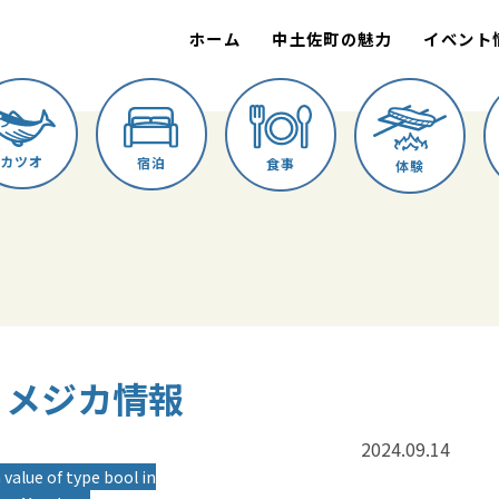
ホーム
中土佐町の魅力
イベント
カツオ
宿泊
食事
体験
廣丸 メジカ情報
2024.09.14
 value of type bool in