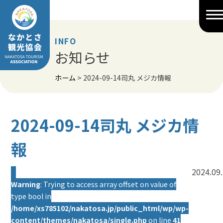
Skip
to
content
INFO
お知らせ
ホーム
>
2024-09-14司丸 メジカ情報
2024-09-14司丸 メジカ情
報
2024.09
Warning
: Trying to access array offset on value of
type bool in
/home/xs785102/nakatosa.jp/public_html/wp/wp-
content/themes/nakatosa/single.php
on line
41