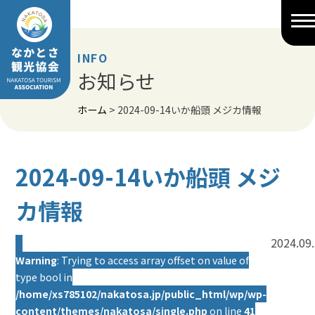
Skip
to
content
INFO
お知らせ
ホーム
>
2024-09-14いか船頭 メジカ情報
2024-09-14いか船頭 メジ
カ情報
2024.09
Warning
: Trying to access array offset on value of
type bool in
/home/xs785102/nakatosa.jp/public_html/wp/wp-
content/themes/nakatosa/single.php
on line
41