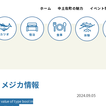
ホーム
中土佐町の魅力
イベント
カツオ
宿泊
食事
体験
誠丸 メジカ情報
2024.09.05
 value of type bool in