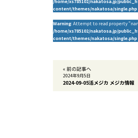
/home/xs785102/nakatosa.jp/public_
content/themes/nakatosa/single.php
Warning
: Attempt to read property "nam
/home/xs785102/nakatosa.jp/public_
content/themes/nakatosa/single.php
« 前の記事へ
2024年9月5日
2024-09-05活メジカ メジカ情報