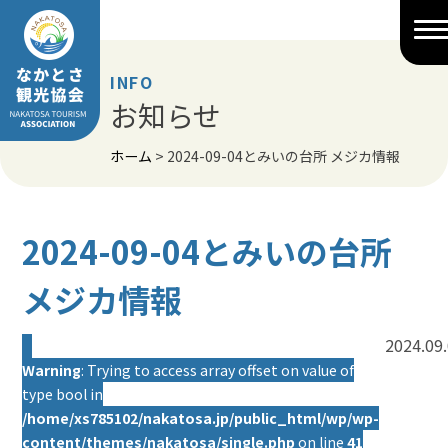
Skip
to
content
INFO
お知らせ
ホーム
>
2024-09-04とみいの台所 メジカ情報
2024-09-04とみいの台所
メジカ情報
2024.09
Warning
: Trying to access array offset on value of
type bool in
/home/xs785102/nakatosa.jp/public_html/wp/wp-
content/themes/nakatosa/single.php
on line
41