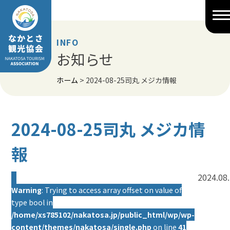
Skip
to
content
INFO
お知らせ
ホーム
>
2024-08-25司丸 メジカ情報
2024-08-25司丸 メジカ情
報
2024.08
Warning
: Trying to access array offset on value of
type bool in
/home/xs785102/nakatosa.jp/public_html/wp/wp-
content/themes/nakatosa/single.php
on line
41