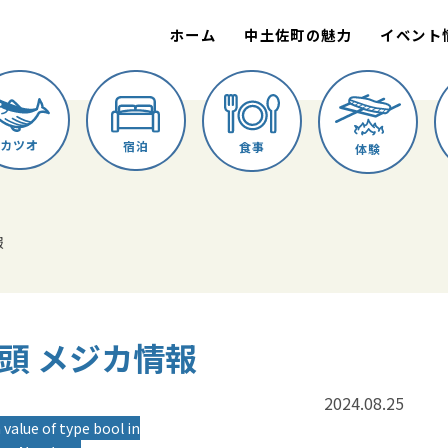
ホーム
中土佐町の魅力
イベント
カツオ
宿泊
食事
体験
報
か船頭 メジカ情報
2024.08.25
 value of type bool in