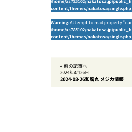
/home/xs785102/nakatosa.jp/public_
content/themes/nakatosa/single.php
Warning
: Attempt to read property "nam
/home/xs785102/nakatosa.jp/public_
content/themes/nakatosa/single.php
« 前の記事へ
2024年8月26日
2024-08-26和廣丸 メジカ情報