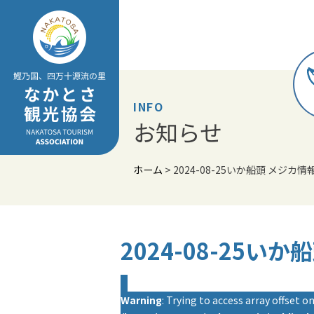
Skip
to
content
INFO
お知らせ
ホーム
>
2024-08-25いか船頭 メジカ情
2024-08-25い
Warning
: Trying to access array offset on