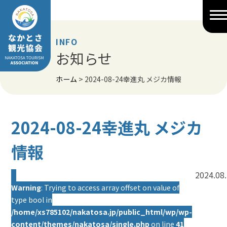
Skip
to
content
INFO
お知らせ
ホーム
>
2024-08-24幸進丸 メジカ情報
2024-08-24幸進丸 メジカ
情報
2024.08
Warning
: Trying to access array offset on value of
type bool in
/home/xs785102/nakatosa.jp/public_html/wp/wp-
content/themes/nakatosa/single.php
on line
41