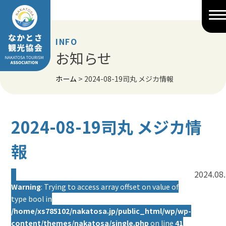
Skip
to
content
INFO
お知らせ
ホーム
>
2024-08-19司丸 メジカ情報
2024-08-19司丸 メジカ情
報
2024.08
Warning
: Trying to access array offset on value of
type bool in
/home/xs785102/nakatosa.jp/public_html/wp/wp-
content/themes/nakatosa/single.php
on line
41