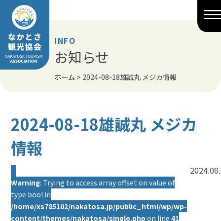
Skip
to
content
INFO
お知らせ
ホーム
>
2024-08-18雄誠丸 メジカ情報
2024-08-18雄誠丸 メジカ
情報
2024.08
Warning
: Trying to access array offset on value of
type bool in
/home/xs785102/nakatosa.jp/public_html/wp/wp-
content/themes/nakatosa/single.php
on line
41