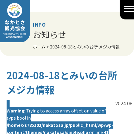
Skip
to
content
INFO
お知らせ
ホーム
>
2024-08-18とみいの台所 メジカ情報
2024-08-18とみいの台所
メジカ情報
2024.08
Warning
: Trying to access array offset on value of
type bool in
/home/xs785102/nakatosa.jp/public_html/wp/wp-
content/themes/nakatosa/single.php
on line
41