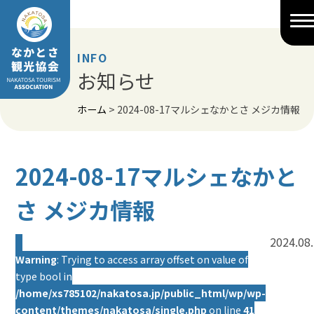
Skip
to
content
INFO
お知らせ
ホーム
>
2024-08-17マルシェなかとさ メジカ情報
2024-08-17マルシェなかと
さ メジカ情報
2024.08
Warning
: Trying to access array offset on value of
type bool in
/home/xs785102/nakatosa.jp/public_html/wp/wp-
content/themes/nakatosa/single.php
on line
41