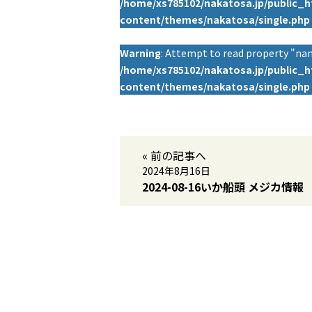
/home/xs785102/nakatosa.jp/public_
content/themes/nakatosa/single.php
Warning
: Attempt to read property "nam
/home/xs785102/nakatosa.jp/public_
content/themes/nakatosa/single.php
« 前の記事へ
2024年8月16日
2024-08-16いか船頭 メジカ情報