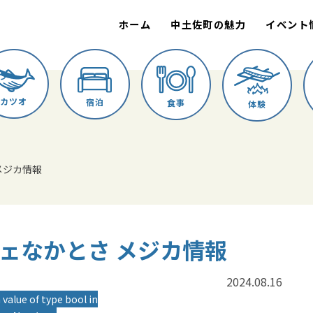
ホーム
中土佐町の魅力
イベント
カツオ
宿泊
食事
体験
 メジカ情報
ルシェなかとさ メジカ情報
2024.08.16
 value of type bool in