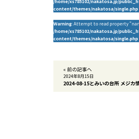
/home/xs785102/nakatosa.jp/public_
content/themes/nakatosa/single.php
Warning
: Attempt to read property "nam
/home/xs785102/nakatosa.jp/public_
content/themes/nakatosa/single.php
« 前の記事へ
2024年8月15日
2024-08-15とみいの台所 メジカ