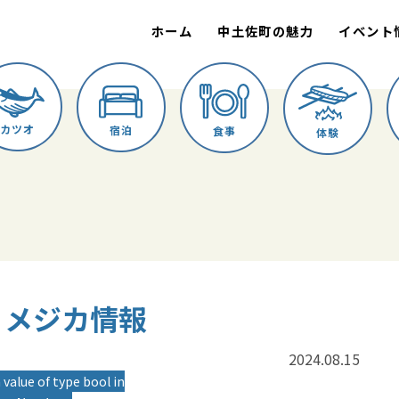
ホーム
中土佐町の魅力
イベント
カツオ
宿泊
食事
体験
進丸 メジカ情報
2024.08.15
 value of type bool in