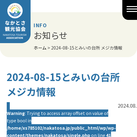
Skip
to
content
INFO
お知らせ
ホーム
>
2024-08-15とみいの台所 メジカ情報
2024-08-15とみいの台所
メジカ情報
2024.08
Warning
: Trying to access array offset on value of
type bool in
/home/xs785102/nakatosa.jp/public_html/wp/wp-
content/themes/nakatosa/single.php
on line
41