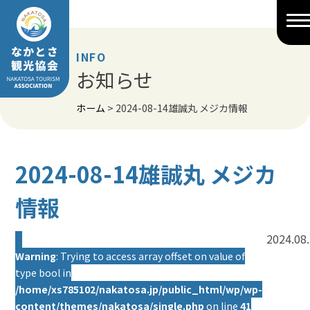
Skip
to
content
INFO
お知らせ
ホーム
>
2024-08-14雄誠丸 メジカ情報
2024-08-14雄誠丸 メジカ
情報
2024.08
Warning
: Trying to access array offset on value of
type bool in
/home/xs785102/nakatosa.jp/public_html/wp/wp-
content/themes/nakatosa/single.php
on line
41