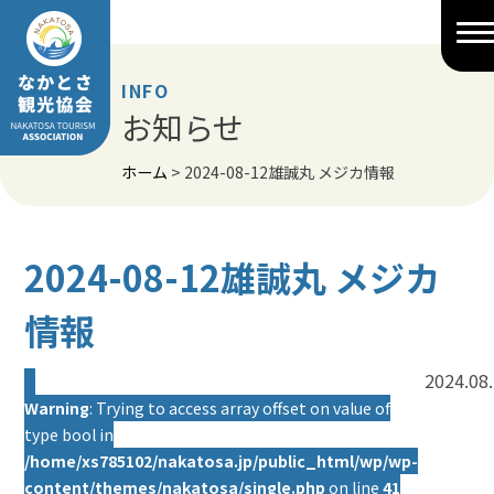
Skip
to
content
INFO
お知らせ
ホーム
>
2024-08-12雄誠丸 メジカ情報
2024-08-12雄誠丸 メジカ
情報
2024.08
Warning
: Trying to access array offset on value of
type bool in
/home/xs785102/nakatosa.jp/public_html/wp/wp-
content/themes/nakatosa/single.php
on line
41