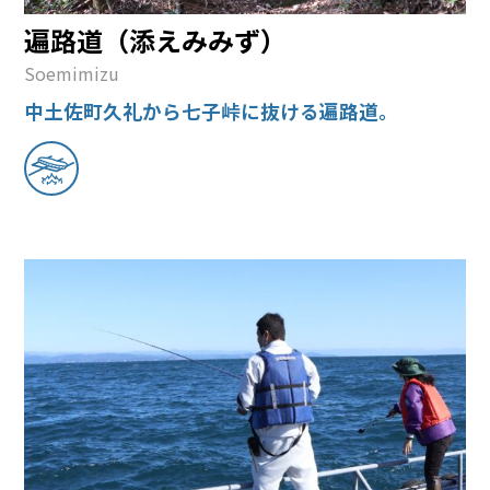
遍路道（添えみみず）
Soemimizu
中土佐町久礼から七子峠に抜ける遍路道。