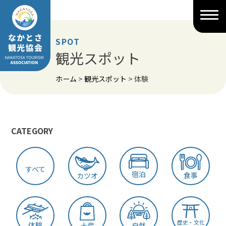
Skip
to
content
SPOT
観光スポット
ホーム
>
観光スポット
>
体験
CATEGORY
すべて
宿泊
食事
カツオ
歴史・文化
体験
土産
自然