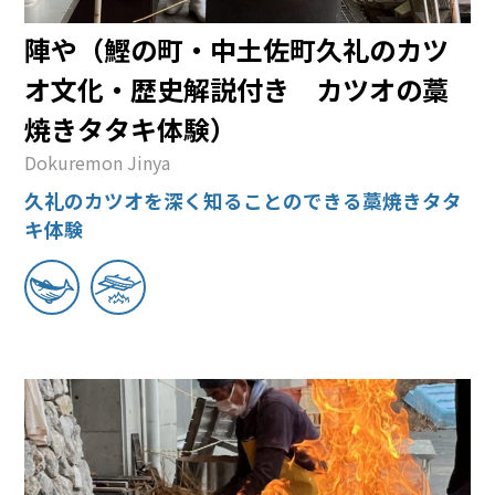
陣や（鰹の町・中土佐町久礼のカツ
オ文化・歴史解説付き カツオの藁
焼きタタキ体験）
Dokuremon Jinya
久礼のカツオを深く知ることのできる藁焼きタタ
キ体験