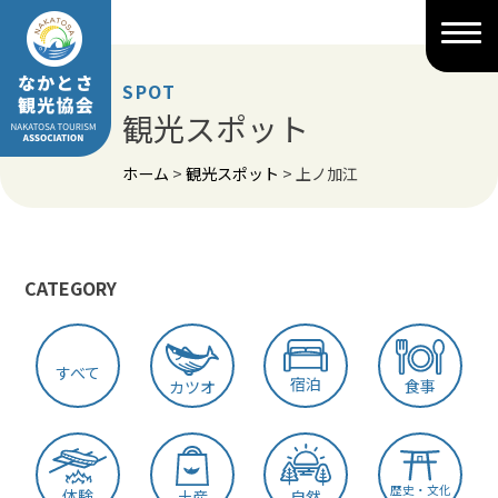
Skip
to
content
SPOT
観光スポット
ホーム
>
観光スポット
>
上ノ加江
CATEGORY
すべて
宿泊
食事
カツオ
歴史・文化
体験
土産
自然