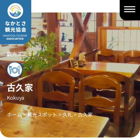
Skip
to
content
観光スポット
古久家
Kokuya
ホーム
>
観光スポット
>
久礼
>
古久家