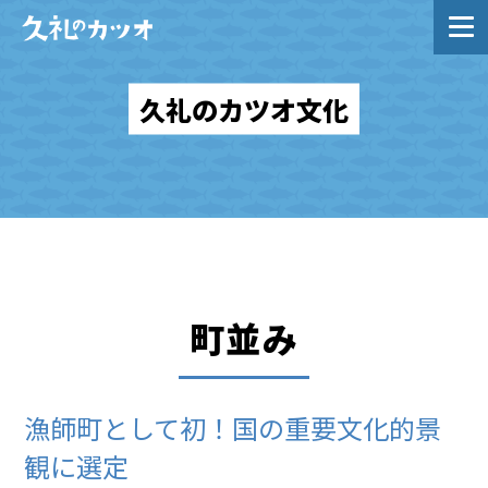
Skip
to
content
久礼のカツオ文化
町並み
漁師町として初！国の重要文化的景
観に選定