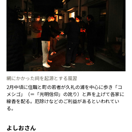
網にかかった祠を起源とする風習
2月中頃に住職と町の若者が久礼の浦を中心に歩き「コ
メシゴ」（＝「光明信仰」の訛り）と声を上げて各家に
線香を配る。厄除けなどのご利益があるといわれてい
る。
よしおさん